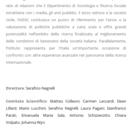
rete di relazioni che il Dipartimento di Sociologia e Ricerca Sociale
intrattiene con i media, gli enti pubblici, il terzo settore e la società
civile, l’IASSC costituisce un punto di riferimento per l'avvio e la
valutazione di politiche pubbliche a varia scala e offre grandi
potenzialità nell’ambito della ricerca finalizzata al miglioramento
delle condizioni di benessere della società italiana. Parallelamente,
l’Istituto rappresenta per l'Italia un'importante occasione di
confronto con altre esperienze avanzate nel panorama della ricerca
internazionale.
Direttore
:
Serafino Negrelli
Comitato Scientifico
:
Matteo Colleoni
,
Carmen Leccardi
,
Dean
Lillard
,
Mario Lucchini
,
Serafino Negrelli
,
Laura Pagani
,
Gianfranco
Parati
,
Emanuela Maria Sala
,
Antonio Schizzerotto
,
Chiara
Volpato
,
Johanna Wyn
.